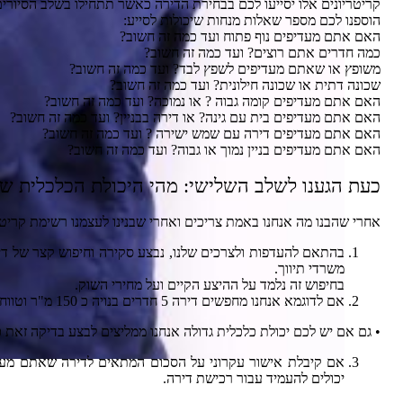
קריטריונים אלו יסייעו לכם בבחירת הדירה כאשר תתחילו בשלב הסיורים
הוספנו לכם מספר שאלות מנחות שיכולות לסייע:
האם אתם מעדיפים נוף פתוח ועד כמה זה חשוב?
כמה חדרים אתם רוצים? ועד כמה זה חשוב?
משופץ או שאתם מעדיפים לשפץ לבד? ועד כמה זה חשוב?
שכונה דתית או שכונה חילונית? ועד כמה זה חשוב?
האם אתם מעדיפים קומה גבוה ? או נמוכה? ועד כמה זה חשוב?
האם אתם מעדיפים בית עם גינה? או דירה בבניין? ועד כמה זה חשוב?
האם אתם מעדיפים דירה עם שמש ישירה ? ועד כמה זה חשוב?
האם אתם מעדיפים בניין נמוך או גבוה? ועד כמה זה חשוב?
כעת הגענו לשלב השלישי: מהי היכולת הכלכלית של
אחרי שהבנו מה אנחנו באמת צריכים ואחרי שבנינו לעצמנו רשימת קריט
משרדי תיווך.
בחיפוש זה נלמד על ההיצע הקיים ועל מחירי השוק.
אם לדוגמא אנחנו מחפשים דירה 5 חדרים בנויה כ 150 מ"ר וטווח המחירים הממוצע הוא כ 2,100,000 ₪ נלך לבנק ונבקש אישור עקרוני על סכום זה.
• גם אם יש לכם יכולת כלכלית גדולה אנחנו ממליצים לבצע בדיקה זאת כ
אם קיבלת אישור עקרוני על הסכום המתאים לדירה שאתם מעדי
יכולים להעמיד עבור רכישת דירה.