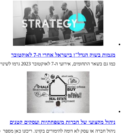
מגמות בשוק הנדל"ן בישראל אחרי ה-7 לאוקטובר
כמו גם בשאר התחומים, אירועי ה-7 לאוקטובר 2023 גרמו לשינוי משמעותי בשוק הנדל"ן הישראלי. האירועים הפוליטיים והחברתיים שאירעו לאחר תאריך…
ניהול מקצועי של חברות משפחתיות ועסקים קטנים
ניהול חברה או עסק לא דומה להימורים בקזינו. ריכזנו כאן מספ