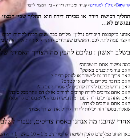
קרקBuy
>
נדל"ן למגורים
>
קנייה ומכירת דירה - בין המצוי לרצוי
תהליך רכישת דירה או מכירה דירה הוא תהליך שבין המצוי ל
נפגשים לא…
אנחנו ב"קבוצת חיבורים נדל"ן" מלווים כבר שנים רבות לקוחות ר
הקצר ננסה לתת לכם, האנשים שעתידים להתחיל את התהליך הזה שבין ה
בשלב ראשון : עליכם להבין מה הצורך האמיתי של
כמה נפשות אתם במשפחה?
האם עוד מתוכננים באופק?
האם צריך חדר גם למשרד או לעסק בבית ?
האם מדובר בילדים גדולים או קטנים?
האם נדרש ממכם להיות קרובים למקומות העבודה?
האם אתם צריכים להיות קרובים להורים או לאדם אחר מכל סיבה?
האם אתה צריכים דירה עם רמת נגישות גבוהה? (מבוגרים לדוגמא)
האם אתם אוהבים לארח?
שאלות בסגנון הזה יכולות לחדד ולדייק את הצורך אמיתי.
אחרי שהבנו מה אנחנו באמת צריכים, נעבור לשלב 
כאן אנחנו ממליצים להכין רשימת קריטריונים מ 1 – 10 כאשר 1 הוא הכי חשוב מבחינתכם ו 10 הוא הכי פחות חשוב.