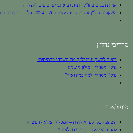
קניית נכסים בחו"ל: יתרונות, אתגרים וטיפים להצלחה
השקעות נדל"ן אטרקטיביות לשנים 26 – 2024: חלופות ומגמות מובילות
מדריכי נדל"ן
רוצים להשקיע בנדל"ן? אל תשכחו מהמיסים!
נדל"ן מסחרי – מילון מושגים
נדל"ן מסחרי, למה כמה ואיך?
פופולארי
השקעה בקרקע חקלאית – המסלול המלא להפשרה
למה כדאי לקנות קרקע חקלאית?