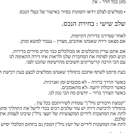
מזגן בכל חדר – אין
• ממליצים לצלם וידאו ותמונות בסיור באישור של בעלי הנכס.
שלב שישי : בחירת הנכס.
לאחר שסיירנו בדירות הקיימות,
אם מצאנו דירה שאנחנו אוהבים, מצויין – נעבור למשא ומתן.
אם אתם עדיין מתבלטים או מבולבלים כבר מרוב סיורים בדירות.
הגיע הזמן לפתוח את המחברת שלנו ולראות איזו דירה התאימה לנו
עם הכי הרבה קריטריונים חשובים מהרשימה שהכנו לפני.
כעת סיימנו לשתף אתכם בתהליך שאנחנו ממליצים לבצע בעת רכישת די
כאשר הדרך ברורה – לא מבזבזים זמן ואנרגיות.
כאשר היכולת ידועה -לא מתאכזבים.
כאשר הצורך ברור – יודעים מה הכי נכון לנו.
"קבוצת חיבורים נדל"ן" עומדת לשירותכם בכל עת .
בתהליך לרכישת דירה יש עוד שלבים רבים בכדי לייעל את התהליך ומקס
לתת את המושכות לידיים המקצועיות של יועצי נדל"ן שיבינו לעמוק א
שלכם.
לתת את המושכות לידיים של יועץ נדל"ן המבין גם בתחום הכלכלי יסייע