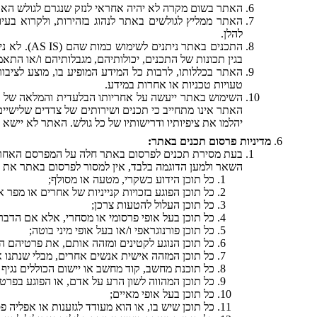
האתר בשום מקרה לא יהיה אחראי לנזק שנגרם לגולש האת
האתר ממליץ לגולשים באתר לנהוג בזהירות, ולקרוא בעי
להלן.
התכנים באת
בגין תכונות של התכנים, יכולותיהם, מגבלותיהם ו/או התאמ
האתר בכללותו, לרבות כל המידע המופיע בו, מוצע לציבור כ
טעויות טכניות או אחרות במידע.
השימוש באתר ייעשה על אחריותו הבלעדית והמלאה של כ
האתר אינו מתחייב כי תכנים ושירותים של צדדים שלישיים,
יהלמו את ציפיותיו ודרישותיו של כל גולש. האתר לא יי
מדיניות פרסום תכנים באתר:
בעת מסירת תכנים לפרסום באתר חלה על המפרסם האחריות
השאר ולמען הדוגמה בלבד, אין למסור לפרסום באתר את 
כל תוכן הידוע כשקרי, מטעה או מסולף;
כל תוכן הפוגע בזכויות קנייניות של אחרים או מפר או
כל תוכן העלול להטעות צרכן;
כל תוכן בעל אופי פרסומי או מסחרי, אלא אם הדבר
כל תוכן פורנוגראפי ו/או בעל אופי מיני בוטה;
כל תוכן הנוגע לקטינים ומזהה אותם, את פרטיהם 
כל תוכן המזהה אישית אנשים אחרים, מבלי שנתנו
כל תוכנת מחשב, קוד מחשב או יישום הכוללים נגיף מ
כל תוכן המהווה לשון הרע על אדם, או הפוגע בפרטי
כל תוכן בעל אופי מאיים;
כל תוכן שיש בו, או הוא מעודד לגזענות או אפליה פ