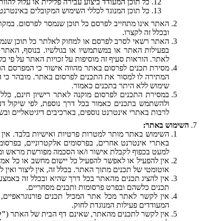
כל תוכן המעודד ביצוע עבירה פלילית או עלול להוו
כל תוכן המנוגד לכללי השימוש המקובלים באינטרנ
האתר אינו מתחייב לפרסם כל תוכן שנמסר לפרסום. במקר
ובכלל זה לקצרו.
האתר רשאי לסרב לפרסם או למחוק לאלתר כל תוכן שנמסר
בפעילות האתר או במשתמשיו או בגולשיו. בנוסף, האתר 
לאתר. הוראות סעיף זה מוסיפות על זכויות האתר על פי כל 
מסירת תכנים לפרסום באתר מהווה אישור כי המפרסם הוא 
המתירה לו למסור את התכנים לפרסום באתר. מובהר כי המ
שימוש ללא היתר בתכנים כאמור.
במסירת התכנים לפרסום מוקנה לאתר רישיון חינם, כלל ע
ולהשתמש בתכנים כאמור בכל דרך נוספת, לפי שיקול דעתו,
לרבות באתרי אינטרנט נוספים, בארכיבים דיגיטאליים ובש
השימוש באתר:
השימוש באתר מותר למטרות פרטיות ואישיות בלבד. אי
באתרי אינטרנט אחרים, בפרסומים אלקטרוניים, בפרסומי 
למעט בכפוף לקבלת אישור ו/או הסכמה מפורשת מראש ומ
אוטומטי של תכנים מתוך האתר. בכלל זה, אין ליצור ואי
אין להציג תכנים מהאתר בכל דרך שהיא ובכלל זה באמצע
תכנים כלשהם ובפרט פרסומות ותכנים מסחריים.
אין לקשר לאתר מכל אתר המכיל תכנים פורנוגראפיים, ת
המעודדים פעילות המנוגדת לחוק.
אין לקשר לתכנים מהאתר, שאינם דף הבית של האתר (
"ק