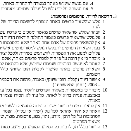
אם נעשה שימוש באתר במטרה להתחרות באתר;
אם נעשתה על ידי גולש כל פעולה שתמנע מאחרים 
הרשאה לדיוור, פרסומים ופרסומת:
גולש שהשאיר פרטים באתר ומצורף לרשימת הדיוור של 
לעת.
יובהר שגולש שהשאיר פרטים מאשר ומסכים כי פרטיו עשוי
על גולש שהשאיר פרטים כאמור תחולנה הוראות הדיוור המ
אין להשאיר פרטים של אדם אחר באתר שלא בהסכמתו ו/או
בעת השארת הפרטים יתבקש הגולש למסור פרטים אישיים כג
עלולים למנוע את האפשרות להשתמש בשירות ולסכל יציר
מובהר כי אין חובה על-פי חוק למסור פרטים באתר, אולם ב
האתר לא יעשה בפרטים שנמסרו שימוש, אלא בהתאם למדי
השארת פרטים באתר ואישור לקבלת תוכן שיווקי כוללת,
רשומים.
– 2008 (
"חוק התקשורת"
).
מובהר כי באפשרות משאיר הפרטים להסיר עצמו בכל עת
באמצעות פנייה בדוא"ל לאתר. כל עוד לא הסירו עצמו ה
כאמור.
אין לראות במידע בדיוור משום הבטחה לתוצאה כלשהי ו/א
האתר לא יהיה אחראי לכל נזק (ישיר או עקיף), הפסד,
הסתמכות על כל תוכן, מידע, נתון, מצג, פרסומת, מוצר, ש
משאיר הפרטים.
הדיוור בכללותו, לרבות כל המידע המופיע בו, מוצע כמות שה