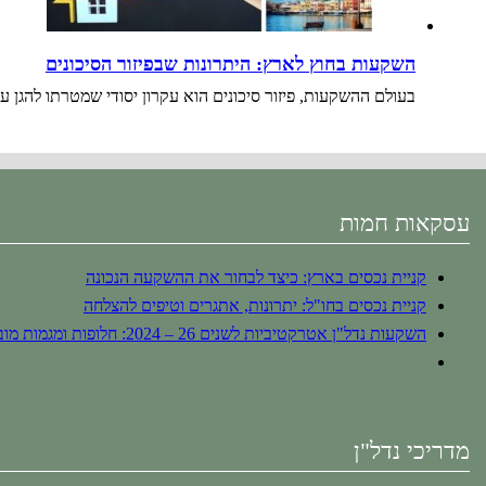
השקעות בחוץ לארץ: היתרונות שבפיזור הסיכונים
בעולם ההשקעות, פיזור סיכונים הוא עקרון יסודי שמטרתו להגן 
עסקאות חמות
קניית נכסים בארץ: כיצד לבחור את ההשקעה הנכונה
קניית נכסים בחו"ל: יתרונות, אתגרים וטיפים להצלחה
השקעות נדל"ן אטרקטיביות לשנים 26 – 2024: חלופות ומגמות מובילות
מדריכי נדל"ן