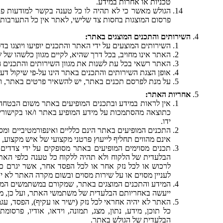
טכניות או אחרות במידע.
הגולש מאשר כי לא תהיה לו כל טענה בקשר למודעות פרס
פרסום המוצגות בחסות צד שלישי, לאתר אין כל התערבות 
השירותים והתכנים המוצגים באתר:
השירותים המוצעים על ידי האתר והתכנים יופיעו ויוצגו בד
האתר אינו מחויב, בכל דרך שהיא, לקיים מגוון כלשהו של ש
האתר רשאי בכל עת לשנות את מגוון השירותים והתכנים 
אופן הצגת השירותים והתכנים באתר הינו על-פי שיקול דע
על מנת לפרסם תכנים באתר, יש להשאיר פרטים באתר, ו
אחריות האתר:
אין לראות במידע ובתכנים המופיעים באתר משום הבטחה ו
כתוצאה מהסתמכות על מידע המופיע באתר ו/או בקישורים 
ידו.
התכנים המופיעים באתר הינם כלליים ואינפורמטיביים ומס
אינם מהווים תחליף לייעוץ פרטני מקצועי של איש מקצו
תכנים מסוימים המופיעים באתר מסופקים על ידי צדדי
הבלעדית של הלקוח ולא תהיה ללקוח כל טענה כלפי האתר, מ
לרכוש או לכל נזק אחר או לכל הפסד אחר, אשר יגרם כ
לעניין מסוים או על שירות מסוים ובשום מקרה האתר לא י
המידע והתכנים המוצגים באתר, שמקורם במשתמשים המפרס
ייעשה באחריותם הבלעדית של משתמשי האתר, ועל כן, מובן
האתר לא יהיה אחראי לכל נזק (ישיר או עקיף), הפסד, ע
כל תוכן, מידע, נתון, מצג, תמונה, וידאו, אודיו, פרס
הבלעדית של הגולש באתר.