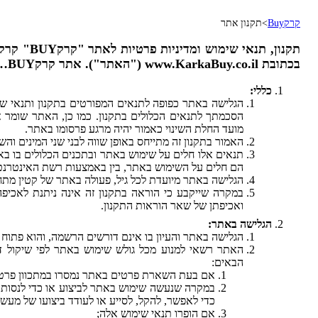
קרקBuy
>
תקנון אתר
בכתובת www.KarkaBuy.co.il ("האתר"). אתר קרקBUY…
כללי:
הגלישה באתר כפופה לתנאים המפורטים בתקנון ותנאי שי
הסכמתך לתנאים הכלולים בתקנון. כמו כן, האתר שומר א
מועד החלת השינוי כאמור יהיה מרגע פרסומו באתר.
האמור בתקנון זה מתייחס באופן שווה לבני שני המינים והש
תנאים אלו חלים על שימוש באתר ובתכנים הכלולים בו בא
הם חלים על השימוש באתר, בין באמצעות רשת האינטרנט
הגלישה באתר מיועדת לכל גיל, פעולה באתר של קטין מתחת לגיל 18 מחייבת אישור הורה או 
במקרה שייקבע כי הוראה בתקנון זה אינה ניתנת לאכיפ
ואכיפתן של שאר הוראות התקנון.
הגלישה באתר:
הגלישה באתר והעיון בו אינם דורשים הרשמה, והוא פתוח ל
האתר רשאי למנוע מכל גולש שימוש באתר לפי שיקול ד
הבאים:
אם בעת השארת פרטים באתר נמסרו במתכוון פרטים
במקרה שנעשה שימוש באתר לביצוע או כדי לנסות לב
כדי לאפשר, להקל, לסייע או לעודד ביצועו של מעשה
אם הופרו תנאי שימוש אלה;