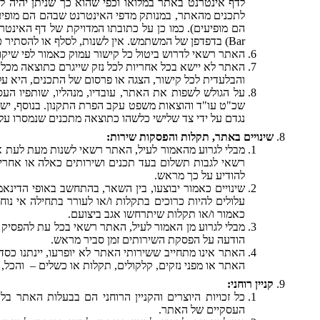
לדף אינטרנט באתר במלואו וכפי שהוא כך שניתן יהיה לצ
לתכנים מהאתר, במנותק מדפי האינטרנט שבהם הם מופיעי
Bar) בדפדפן של המשתמש. אין לשנות, לסלף או להסתיר כתובת זו ואין להחליפה בכל כתובת אחרת.
האתר רשאי לדרוש ביטול כל קישור עמוק כאמור לפי שיקול
האתר לא יישא בכל אחריות לכל נזק שייגרם כתוצאה מכל
והבלעדית לכל קישור, הצגה או פרסום של התכנים, היא ע
על הגולש לשפות את האתר, עובדיו, מנהליו, שותפיו העס
שכ"ט עו"ד והוצאות משפט עקב הפרת התקנון. בנוסף, ישפ
נגדם על ידי צד שלישי כלשהו כתוצאה מתכנים שנמסרו על
שינויים באתר, תקלות והפסקות שירות:
מבלי לגרוע מהאמור לעיל, האתר רשאי לשנות מעת לעת את
רשאי לגבות תשלום בעד תכנים ושירותים כאלה או אחרים
להודיע על כך מראש.
שינויים כאמור יבוצעו, בין השאר, בהתחשב באופי הדינא
עלולים להיות כרוכים בתקלות ו/או לעורר בתחילה אי נוחו
כאמור ו/או תקלות שיתרחשו אגב ביצועם.
מבלי לגרוע מן האמור לעיל, האתר רשאי בכל עת להפסיק
הודעה על הפסקת השירותים זמן סביר מראש.
האתר אינו מתחייב ששירותי האתר לא יופרעו, יינתנו כסד
האתר או מפני נזקים, קלקולים, תקלות או כשלים – והכל,
קניין רוחני:
כל זכויות היוצרים והקניין הרוחני הם בבעלות האתר ב
העסקיים של האתר.