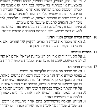
אין להעתיק, להפיץ, להציג בפומבי, לבצע בפומבי, להעביר 
באמצעות או בשיתוף צד שלישי, בכל דרך או אמצעי בין 
קבלת הסכמה בכתב ומראש מהאתר או מבעלי הזכויות האחר
עריכה או תרגום שנעשו על ידי האתר לתכנים שהוזנו או נמ
אם וככל שניתנה הסכמה כאמור, יש להימנע מלהסיר, למחוק או
מסחר ®, הנלווים לתכנים שיעשה בהם שימוש.
סימני המסחר, צילומים, תמונות תכנים ומודעות הפרסומת
לעשות בהם שימוש בלא הסכמת המפרסם מראש ובכתב.
הפרת זכויות יוצרים וקניין רוחני:
האתר מכבד את זכויות היוצרים והקניין של אחרים. אם א
פרטי ההתקשרות שבתחתית תקנון זה.
סמכות שיפוט:
על תקנון זה יחולו אך ורק דיני מדינת ישראל, אולם לא תה
לבתי המשפט שבמחוז מרכז תהיה סמכות שיפוט ייחודית בכל 
מדיניות פרטיות:
האתר מכבד את פרטיות הלקוחות והגולשים.
בנוסף למידע אותו הנך מוסר בעת השארת פרטים באתר,
בו הנך משמש למטרת הגלישה, פרטים לגבי ספק האינטרנ
על ידי האתר כאמור בפסקה זו יכונו יחד: "המידע הנאסף ב
המידע הנאסף באתר ישמש את האתר, בין היתר, לצורך 
כללית לגבי השימוש באתר.
המידע הנאסף מהשירותים בהם אתה מתעניין או רוכש ו
המיטבית, שמירה על איכות ורמת שירות גבוהה, וכן לצורך