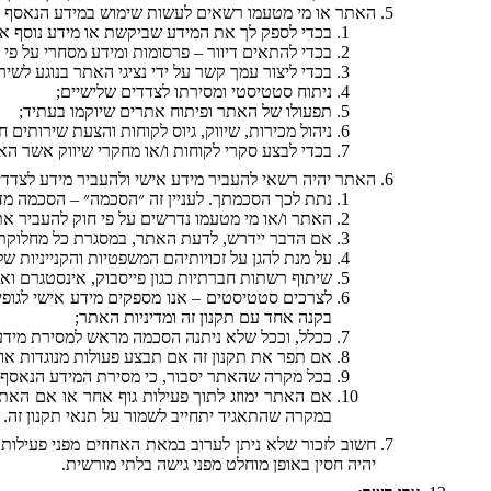
האתר או מי מטעמו רשאים לעשות שימוש במידע הנאסף על
בכדי לספק לך את המידע שביקשת או מידע נוסף אש
בכדי להתאים דיוור – פרסומות ומידע מסחרי על פי 
בכדי ליצור עמך קשר על ידי נציגי האתר בנוגע לש
ניתוח סטטיסטי ומסירתו לצדדים שלישיים;
תפעולו של האתר ופיתוח אתרים שיוקמו בעתיד;
ניהול מכירות, שיווק, גיוס לקוחות והצעת שירותים 
בכדי לבצע סקרי לקוחות ו/או מחקרי שיווק אשר ה
האתר יהיה רשאי להעביר מידע אישי ולהעביר מידע לצדד
נתת לכך הסכמתך. לעניין זה ״הסכמה״ – הסכמה מד
האתר ו/או מי מטעמו נדרשים על פי חוק להעביר א
אם הדבר יידרש, לדעת האתר, במסגרת כל מחלוקת, ט
על מנת להגן על זכויותיהם המשפטיות והקנייניות של
שיתוף רשתות חברתיות כגון פייסבוק, אינסטגרם ואח
לצרכים סטטיסטים – אנו מספקים מידע אישי לגופים
בקנה אחד עם תקנון זה ומדיניות האתר;
ככלל, וככל שלא ניתנה הסכמה מראש למסירת מידע 
אם תפר את תקנון זה אם תבצע פעולות מנוגדות או הנ
בכל מקרה שהאתר יסבור, כי מסירת המידע הנאסף נח
אם האתר ימוזג לתוך פעילות גוף אחר או אם האת
במקרה שהתאגיד יתחייב לשמור על תנאי תקנון זה.
חשוב לזכור שלא ניתן לערוב במאת האחוזים מפני פעילות 
יהיה חסין באופן מוחלט מפני גישה בלתי מורשית.