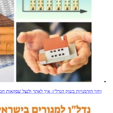
זיהוי הזדמנויות בשוק הנדל"ן: איך לאתר ולנצל 'עסקאות חמו