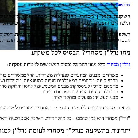
קרקBuy
>
נדל"ן מסחרי
>
כיצד להשקיע במתחמי עסקים ומשרדים
השקעה בנדל"ן מסחרי מהווה אפיק מרתק עבור משקיעים 
ומשרדים הופכים לנכסים אסטרטגיים. נבחן את ההיבטים המר
השקעה בנדל"ן מסחרי מהווה אפיק מרתק עבור משקיעים המחפשים ה
אסטרטגיים. נבחן את ההיבטים המרכזיים של השקעה זו ונספק תובנות מ
מהו נדל"ן מסחרי? הבסיס לכל משקיע
נדל"ן מסחרי
כולל מגוון רחב של נכסים המשמשים למטרות עסקיות:
משרדים: מבנים המיועדים לפעילות משרדית, החל ממשרדים בודד
מרכזי קניות: מתחמים המאכלסים חנויות קמעונאיות, מסעדות ושיר
מחסנים ומרכזי לוגיסטיקה: מבנים המשמשים לאחסון וחלוקת סחור
בתי מלון: נכסים המיועדים לאירוח ותיירות.
מבני תעשייה: מפעלים ומתקני ייצור.
כל אחד מסוגי הנכסים הללו מציע הזדמנויות ואתגרים ייחודיים למשקיעי
"נדל"ן מסחרי הוא כמו שחמט – כל מהלך דורש חשיבה אסטרטגית וראיי
יתרונות בהשקעה בנדל"ן מסחרי לעומת נדל"ן למגו