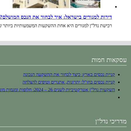
דירות למגורים בישראל: איך לבחור את הנכס המושלם?
רכישת נדל"ן למגורים היא אחת ההשקעות המשמעותיות ביותר שנב
עסקאות חמות
קניית נכסים בארץ: כיצד לבחור את ההשקעה הנכונה
קניית נכסים בחו"ל: יתרונות, אתגרים וטיפים להצלחה
השקעות נדל"ן אטרקטיביות לשנים 26 – 2024: חלופות ומגמות מובילות
מדריכי נדל"ן