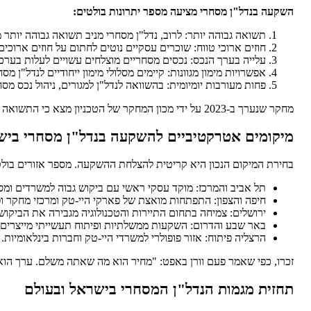
השקעה בנדל"ן מסחרי מציעה מספר יתרונות בולטים:
תשואה גבוהה יותר: לרוב, נדל"ן מסחרי מניב תשואה גבוהה יותר מ
חוזים ארוכי טווח: שוכרים עסקיים נוטים לחתום על חוזים ארוכים
עלייה בערך הנכס: נכסים מסחריים מוצלחים עשויים לעלות בערכם
אפשרויות מימון מגוונות: קיימים מסלולי מימון ייחודיים לנדל"ן מסח
פחות מעורבות יומיומית: בהשוואה לנדל"ן למגורים, ניהול נכס מס
מחקר שנערך ב-2023 על ידי מכון המחקר של הטכניון מצא כי התשואה הממוצעת על נדל"ן מסחרי בישראל עמדה על 7.5% לעומת 4% בנדל"ן למגורים.
מיקומים אטרקטיביים להשקעה בנדל"ן מסחרי ביש
בחירת המיקום הנכון היא קריטית להצלחת ההשקעה. מספר אזורים בולט
תל אביב והמרכז: מוקד עסקי ראשי עם ביקוש גבוה למשרדים ומס
חיפה והצפון: התפתחות מואצת של פארקי היי-טק ומרכזי מחקר ופ
ירושלים: צמיחה בתחום התיירות והטכנולוגיה מגבירה את הביקוש 
באר שבע והדרום: השקעות ממשלתיות ופיתוח תעשייתי מייצרים ה
הרצליה פיתוח: אזור פופולרי למשרדי היי-טק וחברות בינלאומיות.
זכרו, כפי שאמר פעם וורן באפט: "מחיר הוא מה שאתה משלם. ערך הוא
תחזית מגמות הנדל"ן המסחרי בישראל ובעולם