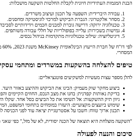
הבנת המגמות העתידיות חיונית לקבלת החלטות השקעה מושכלות:
עבודה היברידית: השפעה על תכנון ועיצוב משרדים.
מסחר אלקטרוני: הגברת הביקוש למרכזי לוגיסטיקה ומחסנים.
טכנולוגיה ירוקה: דרישה גוברת למבנים חכמים וידידותיים לסביבה.
גמישות בשכירות: עלייה בפופולריות של חללי עבודה משותפים.
דיגיטליזציה: שילוב טכנולוגיות מתקדמות בניהול נכסים.
לפ
המסחרי.
טיפים להצלחה בהשקעות במשרדים ומתחמי עסקי
להלן מספר עצות מעשיות למשקיעים פוטנציאליים:
ביצוע מחקר שוק מעמיק: הבינו את הביקוש וההיצע באזור היעד.
בדיקת נאותות קפדנית: בחנו את מצב הנכס, החוזים הקיימים והפו
גיוון תיק ההשקעות: אל תשימו את כל הביצים בסל אחד. שקלו השק
שימוש ביועצים מקצועיים: היעזרו במומחים בתחומי המשפט, המיס
תכנון ארוך טווח: חשבו על אסטרטגיית יציאה עוד לפני הכניסה 
"השקעה מוצלחת היא תוצאה של הכנה יסודית, לא של מזל," כפי שאני תמ
סיכום והנעה לפעולה