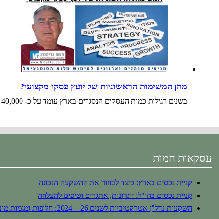
מהן המשימות הראשוניות של יועץ עסקי מקצועי?
בשנים רגילות כמות העסקים הנסגרים בארץ עומד על כ- 40,000 בשנה. על פי נתוני הסוכנות לעסקים פועלים בישראל למעלה מ-…
עסקאות חמות
קניית נכסים בארץ: כיצד לבחור את ההשקעה הנכונה
קניית נכסים בחו"ל: יתרונות, אתגרים וטיפים להצלחה
השקעות נדל"ן אטרקטיביות לשנים 26 – 2024: חלופות ומגמות מובילות