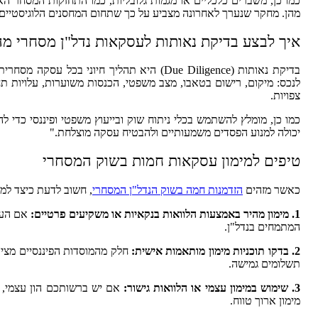
כמו כן, משברים כלכליים או מגמות גלובליות, כמו התחזקות המסחר ה
מהן. מחקר שנערך לאחרונה מצביע על כך שתחום המחסנים הלוגיסטיים 
איך לבצע בדיקת נאותות לעסקאות נדל"ן מסחרי מה
בדיקת נאותות (Due Diligence) היא תהליך ח
לנכס: מיקום, רישום בטאבו, מצב משפטי, הכנסות משוערות, עלויות תחזו
צפויות.
כמו כן, מומלץ להשתמש בכלי ניתוח שוק ובייעוץ משפטי ופיננסי כדי ל
יכולה למנוע הפסדים משמעותיים ולהבטיח עסקה מוצלחת."
טיפים למימון עסקאות חמות בשוק המסחרי
כאשר מזהים
הזדמנות חמה בשוק הנדל"ן המסחרי
, חשוב לדעת כיצד לממ
1. מימון מהיר באמצעות הלוואות בנקאיות או משקיעים פרטיים:
אם העסק
המתמחים בנדל"ן.
2. בדקו תוכניות מימון מותאמות אישית:
חלק מהמוסדות הפיננסיים מציעי
תשלומים גמישה.
3. שימוש במימון עצמי או הלוואות גישור:
אם יש ברשותכם הון עצמי, זה
מימון ארוך טווח.