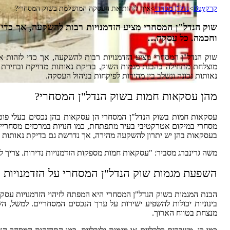
קרקBuy
>
נדל"ן מסחרי
>
איך לזהות את העסקה המושלמת בשוק המסחרי?
שוק הנדל"ן המסחרי מציע הזדמנויות רבות להשקעה, אך כדי 
וחכמה. כל עסקה…
שוק הנדל"ן המסחרי מציע הזדמנויות רבות להשקעה, אך כדי לזהות 
מוצלחת מתחילה בהבנת מגמות השוק, בדיקת נאותות מדויקת ובחירת מ
נאותות נכונה ונשלב בין מהירות לפיקחות בניהול העסקה.
מהן עסקאות חמות בשוק הנדל"ן המסחרי?
עסקאות חמות בשוק הנדל"ן המסחרי הן עסקאות בהן נכסים בעלי פוטנ
מסחרי במיקום אטרקטיבי בעיר מתפתחת, כמו חנויות במרכזים מסחריים 
בעסקאות בהן יש יתרון להשקעה מהירה, אך נדרשת גם בדיקת נאותות כד
משה גרינברג מסביר: "עסקאות חמות מספקות הזדמנויות נדירות. צריך לזה
השפעת מגמות שוק הנדל"ן המסחרי על הזדמנויות
הבנת המגמות בשוק הנדל"ן המסחרי היא המפתח לזיהוי הזדמנויות עסקי
בינוניות יכולות להשפיע ישירות על ערך הנכסים המסחריים. למשל, ה
מנצחת בטווח הארוך.